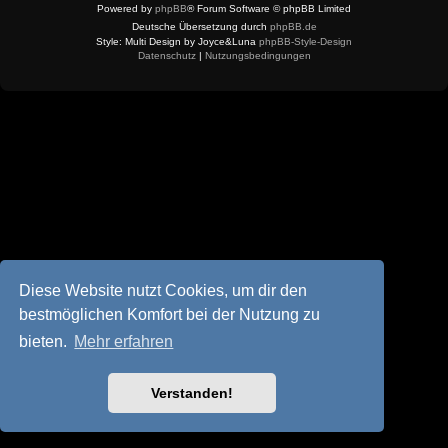
Powered by
phpBB
® Forum Software © phpBB Limited
Deutsche Übersetzung durch
phpBB.de
Style: Multi Design by Joyce&Luna
phpBB-Style-Design
Datenschutz
|
Nutzungsbedingungen
Diese Website nutzt Cookies, um dir den
bestmöglichen Komfort bei der Nutzung zu
bieten.
Mehr erfahren
Verstanden!