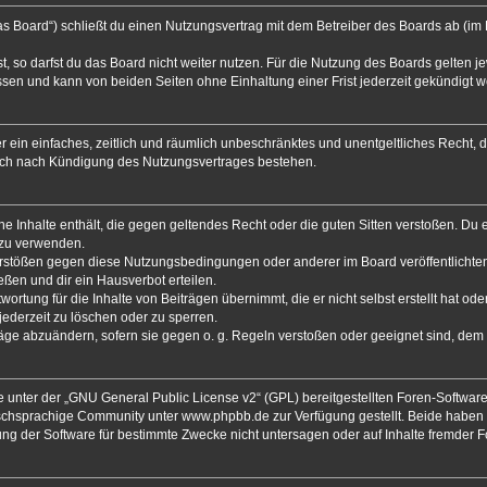
s Board“) schließt du einen Nutzungsvertrag mit dem Betreiber des Boards ab (im F
 so darfst du das Board nicht weiter nutzen. Für die Nutzung des Boards gelten jew
sen und kann von beiden Seiten ohne Einhaltung einer Frist jederzeit gekündigt 
ber ein einfaches, zeitlich und räumlich unbeschränktes und unentgeltliches Recht
auch nach Kündigung des Nutzungsvertrages bestehen.
eine Inhalte enthält, die gegen geltendes Recht oder die guten Sitten verstoßen. Du 
 zu verwenden.
Verstößen gegen diese Nutzungsbedingungen oder anderer im Board veröffentlicht
ßen und dir ein Hausverbot erteilen.
ortung für die Inhalte von Beiträgen übernimmt, die er nicht selbst erstellt hat od
jederzeit zu löschen oder zu sperren.
räge abzuändern, sofern sie gegen o. g. Regeln verstoßen oder geeignet sind, dem
 unter der „
GNU General Public License v2
“ (GPL) bereitgestellten Foren-Softwa
chsprachige Community unter www.phpbb.de zur Verfügung gestellt. Beide haben ke
g der Software für bestimmte Zwecke nicht untersagen oder auf Inhalte fremder 