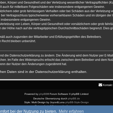
ben, Körper und Gesundheit und der Verletzung wesentlicher Vertragspflichten (Kard
gilt auch für mittelbare Folgeschäden wie insbesondere entgangenen Gewinn.
ätzlichem oder grob fahrlässigem Verhalten oder bei Schäden aus der Verletzung 
 die bei Vertragsschluss typischerweise vorhersehbaren Schäden und im übrigen de
wie insbesondere entgangenen Gewinn.
erletzung von Leben, Körper und Gesundheit oder vorsätzlichem oder grob fahrläs
der Höhe nach auf die vertragstypischen Durchschnittsschäden begrenzt. Dies gi
mäß auch zugunsten der Mitarbeiter und Erfüllungsgehilfen des Betreibers.
 Recht bleiben unberührt.
und die Datenschutzerklärung zu ändern. Die Änderung wird dem Nutzer per E-Mail 
chen. Im Falle des Widerspruchs erlischt das zwischen dem Betreiber und dem Nutz
 wenn der Nutzer den Änderungen zugestimmt hat.
hen Daten sind in der Datenschutzerklärung enthalten.
Kontakt
Powered by
phpBB
® Forum Software © phpBB Limited
Deutsche Übersetzung durch
phpBB.de
Style: Multi Design by Joyce&Luna
phpBB-Style-Design
Datenschutz
|
Nutzungsbedingungen
mfort bei der Nutzung zu bieten.
Mehr erfahren