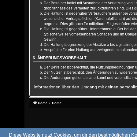
Der Betreiber haftet mit Ausnahme der Verletzung von Le
grob fahrlässiges Verhalten zurückzuführen sind. Dies 
Die Haftung ist gegenüber Verbrauchern außer bei vors
wesentlicher Vertragspflichten (Kardinalpflichten) auf
begrenzt. Dies gilt auch für mittelbare Folgeschäden 
Die Haftung ist gegenüber Unternehmern außer bei der V
typischerweise vorhersehbaren Schäden und im Übrigen 
Gewinn.
Die Haftungsbegrenzung der Absätze a bis c gilt sinnge
Ansprüche für eine Haftung aus zwingendem nationalem
6. ÄNDERUNGSVORBEHALT
Der Betreiber ist berechtigt, die Nutzungsbedingungen 
Der Nutzer ist berechtigt, den Änderungen zu widerspre
Die Änderungen gelten als anerkannt und verbindlich,
Informationen über den Umgang mit deinen persönlic
Home
Home
Diese Website nutzt Cookies, um dir den bestmöglichen Ko