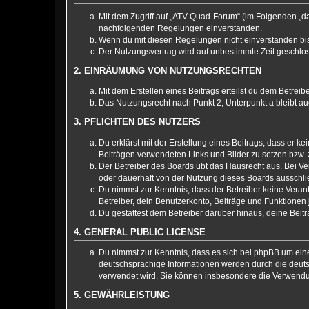
Mit dem Zugriff auf „ATV-Quad-Forum“ (im Folgenden „da
nachfolgenden Regelungen einverstanden.
Wenn du mit diesen Regelungen nicht einverstanden bist,
Der Nutzungsvertrag wird auf unbestimmte Zeit geschlos
2. EINRÄUMUNG VON NUTZUNGSRECHTEN
Mit dem Erstellen eines Beitrags erteilst du dem Betrei
Das Nutzungsrecht nach Punkt 2, Unterpunkt a bleibt 
3. PFLICHTEN DES NUTZERS
Du erklärst mit der Erstellung eines Beitrags, dass er k
Beiträgen verwendeten Links und Bilder zu setzen bzw.
Der Betreiber des Boards übt das Hausrecht aus. Bei 
oder dauerhaft von der Nutzung dieses Boards ausschlie
Du nimmst zur Kenntnis, dass der Betreiber keine Verantw
Betreiber, dein Benutzerkonto, Beiträge und Funktionen 
Du gestattest dem Betreiber darüber hinaus, deine Beit
4. GENERAL PUBLIC LICENSE
Du nimmst zur Kenntnis, dass es sich bei phpBB um eine
deutschsprachige Informationen werden durch die deuts
verwendet wird. Sie können insbesondere die Verwendun
5. GEWÄHRLEISTUNG