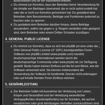
ausschließen und dir ein Hausverbot erteilen.
Du nimmst zur Kenntnis, dass der Betreiber keine Verantwortung für
die Inhalte von Beiträgen übernimmt, die er nicht selbst erstellt hat
oder die er nicht zur Kenntnis genommen hat. Du gestattest dem
Betreiber, dein Benutzerkonto, Beiträge und Funktionen jederzeit zu
löschen oder zu sperren.
Du gestattest dem Betreiber darüber hinaus, deine Beiträge
abzuändern, sofern sie gegen o. g. Regeln verstoßen oder geeignet
sind, dem Betreiber oder einem Dritten Schaden zuzufügen.
4. GENERAL PUBLIC LICENSE
Du nimmst zur Kenntnis, dass es sich bei phpBB um eine unter der „
GNU General Public License v2
“ (GPL) bereitgestellten Foren-
Software von phpBB Limited (www.phpbb.com) handelt;
deutschsprachige Informationen werden durch die
deutschsprachige Community unter www.phpbb.de zur Verfügung
gestellt. Beide haben keinen Einfluss auf die Art und Weise, wie die
Software verwendet wird. Sie können insbesondere die
Verwendung der Software für bestimmte Zwecke nicht untersagen
oder auf Inhalte fremder Foren Einfluss nehmen.
5. GEWÄHRLEISTUNG
Der Betreiber haftet mit Ausnahme der Verletzung von Leben,
Körper und Gesundheit und der Verletzung wesentlicher
Vertragspflichten (Kardinalpflichten) nur für Schäden, die auf ein
vorsätzliches oder grob fahrlässiges Verhalten zurückzuführen sind.