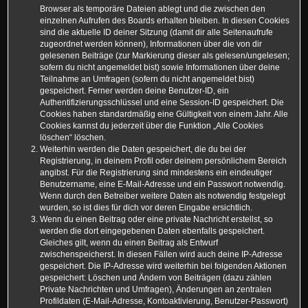
Browser als temporäre Dateien ablegt und die zwischen den
einzelnen Aufrufen des Boards erhalten bleiben. In diesen Cookies
sind die aktuelle ID deiner Sitzung (damit dir alle Seitenaufrufe
zugeordnet werden können), Informationen über die von dir
gelesenen Beiträge (zur Markierung dieser als gelesen/ungelesen;
sofern du nicht angemeldet bist) sowie Informationen über deine
Teilnahme an Umfragen (sofern du nicht angemeldet bist)
gespeichert. Ferner werden deine Benutzer-ID, ein
Authentifizierungsschlüssel und eine Session-ID gespeichert. Die
Cookies haben standardmäßig eine Gültigkeit von einem Jahr. Alle
Cookies kannst du jederzeit über die Funktion „Alle Cookies
löschen“ löschen.
Weiterhin werden die Daten gespeichert, die du bei der
Registrierung, in deinem Profil oder deinem persönlichem Bereich
angibst. Für die Registrierung sind mindestens ein eindeutiger
Benutzername, eine E-Mail-Adresse und ein Passwort notwendig.
Wenn durch den Betreiber weitere Daten als notwendig festgelegt
wurden, so ist dies für dich vor deren Eingabe ersichtlich.
Wenn du einen Beitrag oder eine private Nachricht erstellst, so
werden die dort eingegebenen Daten ebenfalls gespeichert.
Gleiches gilt, wenn du einen Beitrag als Entwurf
zwischenspeicherst. In diesen Fällen wird auch deine IP-Adresse
gespeichert. Die IP-Adresse wird weiterhin bei folgenden Aktionen
gespeichert: Löschen und Ändern von Beiträgen (dazu zählen
Private Nachrichten und Umfragen), Änderungen an zentralen
Profildaten (E-Mail-Adresse, Kontoaktivierung, Benutzer-Passwort)