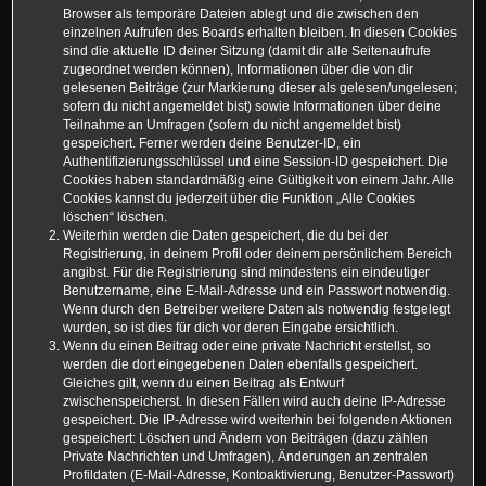
Browser als temporäre Dateien ablegt und die zwischen den
einzelnen Aufrufen des Boards erhalten bleiben. In diesen Cookies
sind die aktuelle ID deiner Sitzung (damit dir alle Seitenaufrufe
zugeordnet werden können), Informationen über die von dir
gelesenen Beiträge (zur Markierung dieser als gelesen/ungelesen;
sofern du nicht angemeldet bist) sowie Informationen über deine
Teilnahme an Umfragen (sofern du nicht angemeldet bist)
gespeichert. Ferner werden deine Benutzer-ID, ein
Authentifizierungsschlüssel und eine Session-ID gespeichert. Die
Cookies haben standardmäßig eine Gültigkeit von einem Jahr. Alle
Cookies kannst du jederzeit über die Funktion „Alle Cookies
löschen“ löschen.
Weiterhin werden die Daten gespeichert, die du bei der
Registrierung, in deinem Profil oder deinem persönlichem Bereich
angibst. Für die Registrierung sind mindestens ein eindeutiger
Benutzername, eine E-Mail-Adresse und ein Passwort notwendig.
Wenn durch den Betreiber weitere Daten als notwendig festgelegt
wurden, so ist dies für dich vor deren Eingabe ersichtlich.
Wenn du einen Beitrag oder eine private Nachricht erstellst, so
werden die dort eingegebenen Daten ebenfalls gespeichert.
Gleiches gilt, wenn du einen Beitrag als Entwurf
zwischenspeicherst. In diesen Fällen wird auch deine IP-Adresse
gespeichert. Die IP-Adresse wird weiterhin bei folgenden Aktionen
gespeichert: Löschen und Ändern von Beiträgen (dazu zählen
Private Nachrichten und Umfragen), Änderungen an zentralen
Profildaten (E-Mail-Adresse, Kontoaktivierung, Benutzer-Passwort)