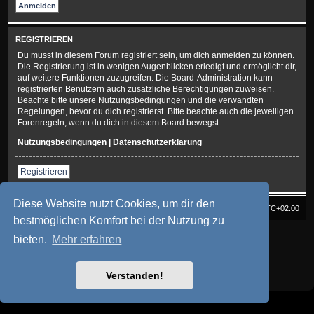
REGISTRIEREN
Du musst in diesem Forum registriert sein, um dich anmelden zu können.
Die Registrierung ist in wenigen Augenblicken erledigt und ermöglicht dir,
auf weitere Funktionen zuzugreifen. Die Board-Administration kann
registrierten Benutzern auch zusätzliche Berechtigungen zuweisen.
Beachte bitte unsere Nutzungsbedingungen und die verwandten
Regelungen, bevor du dich registrierst. Bitte beachte auch die jeweiligen
Forenregeln, wenn du dich in diesem Board bewegst.
Nutzungsbedingungen
|
Datenschutzerklärung
Registrieren
Diese Website nutzt Cookies, um dir den
Home
Home
Alle Zeiten sind
UTC+02:00
bestmöglichen Komfort bei der Nutzung zu
Powered by
phpBB
® Forum Software © phpBB Limited
bieten.
Mehr erfahren
Deutsche Übersetzung durch
phpBB.de
Style: Multi Design by Joyce&Luna
phpBB-Style-Design
Datenschutz
|
Nutzungsbedingungen
Verstanden!