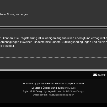
ieser Sitzung verbergen
u können. Die Registrierung ist in wenigen Augenblicken erledigt und ermöglicht di
 Berechtigungen zuweisen. Beachte bitte unsere Nutzungsbedingungen und die verw
rd bewegst.
Kontakt
Powered by
phpBB
® Forum Software © phpBB Limited
Deutsche Übersetzung durch
phpBB.de
Style: Multi Design by Joyce&Luna
phpBB-Style-Design
Datenschutz
|
Nutzungsbedingungen