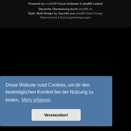
Powered by
phpBB
® Forum Software © phpBB Limited
Deutsche Übersetzung durch
phpBB.de
Style: Multi Design by Joyce&Luna
phpBB-Style-Design
Datenschutz
|
Nutzungsbedingungen
Diese Website nutzt Cookies, um dir den
bestmöglichen Komfort bei der Nutzung zu
bieten.
Mehr erfahren
Verstanden!