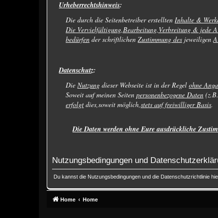
Urheberrechtshinweis
:
Die durch die Seitenbetreiber erstellten
Inhalte & Werk
Die Vervielfältigung,Bearbeitung,Verbreitung & jede A
bedürfen
der schriftlichen
Zustimmung des
jeweiligen
A
Datenschutz
:
Die
Nutzung
dieser Webseite ist in der Regel
ohne Anga
Soweit auf meinen Seiten
personenbezogene Daten
(z.B
erfolgt
dies,soweit möglich,
stets auf freiwilliger Basis
.
Die Daten werden ohne Eure ausdrückliche Zustim
Nutzungsbedingungen und Datenschutzerklä
Du kannst die Nutzungsbedingungen und die Datenschutzrichtlinie hi
Home
Home