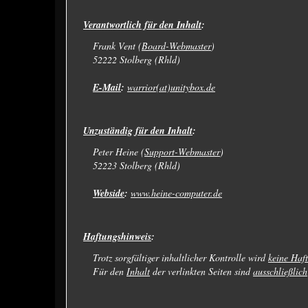
Verantwortlich für den Inhalt
:
Frank Vent (
Board-Webmaster
)
52222 Stolberg (Rhld)
E-Mail
:
warrior(at)unitybox.de
Unzuständig für den Inhalt
:
Peter Heine (
Support-Webmaster
)
52223 Stolberg (Rhld)
Webside
:
www.heine-computer.de
Haftungshinweis
:
Trotz sorgfältiger inhaltlicher Kontrolle wird
keine Haf
Für den
Inhalt
der verlinkten Seiten sind
ausschließlich