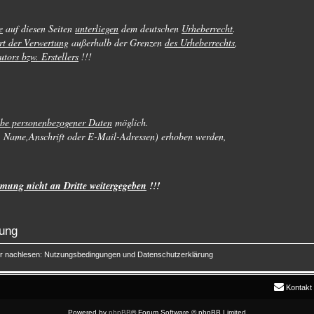
e
auf diesen Seiten
unterliegen
dem deutschen
Urheberrecht
.
rt der Verwertung
außerhalb der Grenzen
des Urheberrechts
,
utors bzw. Erstellers
!!!
be personenbezogener Daten
möglich.
. Name,Anschrift oder E-Mail-Adressen) erhoben werden,
mung nicht an Dritte weitergegeben
!!!
rung
er nachlesen:
Nutzungsbedingungen
und
Datenschutzerklärung
Kontakt
Powered by
phpBB
® Forum Software © phpBB Limited