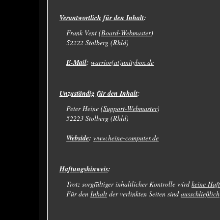
Verantwortlich für den Inhalt
:
Frank Vent (
Board-Webmaster
)
52222 Stolberg (Rhld)
E-Mail
:
warrior(at)unitybox.de
Unzuständig für den Inhalt
:
Peter Heine (
Support-Webmaster
)
52223 Stolberg (Rhld)
Webside
:
www.heine-computer.de
Haftungshinweis
:
Trotz sorgfältiger inhaltlicher Kontrolle wird
keine Haf
Für den
Inhalt
der verlinkten Seiten sind
ausschließlich