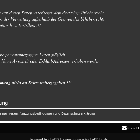
e
auf diesen Seiten
unterliegen
dem deutschen
Urheberrecht
.
rt der Verwertung
außerhalb der Grenzen
des Urheberrechts
,
utors bzw. Erstellers
!!!
be personenbezogener Daten
möglich.
. Name,Anschrift oder E-Mail-Adressen) erhoben werden,
mung nicht an Dritte weitergegeben
!!!
rung
er nachlesen:
Nutzungsbedingungen
und
Datenschutzerklärung
Kontakt
Powered by
phpBB
® Forum Software © phpBB Limited