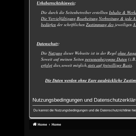
Urheberrechtshinweis
:
Die durch die Seitenbetreiber erstellten
Inhalte & Werk
Die Vervielfältigung,Bearbeitung,Verbreitung & jede A
bedürfen
der schriftlichen
Zustimmung des
jeweiligen
A
Datenschutz
:
Die
Nutzung
dieser Webseite ist in der Regel
ohne Anga
Soweit auf meinen Seiten
personenbezogene Daten
(z.B
erfolgt
dies,soweit möglich,
stets auf freiwilliger Basis
.
Die Daten werden ohne Eure ausdrückliche Zustim
Nutzungsbedingungen und Datenschutzerklä
Du kannst die Nutzungsbedingungen und die Datenschutzrichtlinie hi
Home
Home