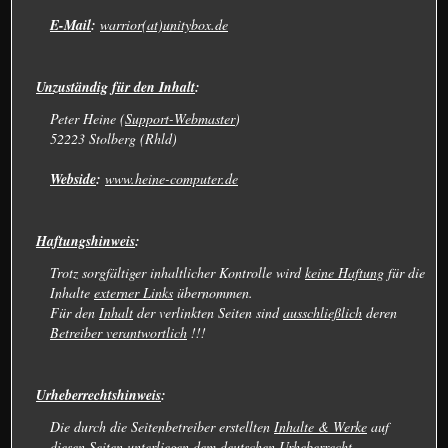
E-Mail
:
warrior(at)unitybox.de
Unzuständig für den Inhalt
:
Peter Heine (
Support-Webmaster
)
52223 Stolberg (Rhld)
Webside
:
www.heine-computer.de
Haftungshinweis
:
Trotz sorgfältiger inhaltlicher Kontrolle wird
keine Haftung
für die
Inhalte
externer Links
übernommen.
Für den
Inhalt
der verlinkten Seiten sind
ausschließlich
deren
Betreiber verantwortlich
!!!
Urheberrechtshinweis
:
Die durch die Seitenbetreiber erstellten
Inhalte & Werke
auf
diesen Seiten
unterliegen
dem deutschen
Urheberrecht
.