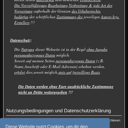
Die Vervielfältigung,Bearbeitung,Verbreitung & jede Art der
Verwertung
außerhalb der Grenzen
des Urheberrechts
,
bedürfen
der schriftlichen
Zustimmung des
jeweiligen
Autors bzw.
Erstellers
!!!
Datenschutz
:
Die
Nutzung
dieser Webseite ist in der Regel
ohne Angabe
personenbezogener Daten
möglich.
Soweit auf meinen Seiten
personenbezogene Daten
(z.B.
Name,Anschrift oder E-Mail-Adressen) erhoben werden,
erfolgt
dies,soweit möglich,
stets auf freiwilliger Basis
.
Die Daten werden ohne Eure ausdrückliche Zustimmung
nicht an Dritte weitergegeben
!!!
Nutzungsbedingungen und Datenschutzerklärung
Du kannst die Nutzungsbedingungen und die Datenschutzrichtlinie hier nachlesen:
Nutzungsbedingungen
und
Datenschutzerklärung
Diese Website nutzt Cookies, um dir den