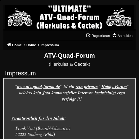
Registrieren
Anmelden
Home
Home
Impressum
ATV-Quad-Forum
(Herkules & Cectek)
Impressum
"
www.atv-quad-forum.de
" ist ein
rein privates
"
Hobby-Forum
"
welches
kein Jota
kommerzielles Interesse
beabsichtigt
ergo
verfolgt
!!!
Verantwortlich für den Inhalt
:
Frank Vent (
Board-Webmaster
)
52222 Stolberg (Rhld)