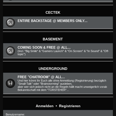
CECTEK
ENTIRE BACKSTAGE @ MEMBERS ONLY...
BASEMENT
COMING SOON & FREE @ ALL...
(Incl. "Big Smile" & "Gamers Launch" & "On Screen" & "In Sound" & "Off-
topic")
UNDERGROUND
FREE "CHATROOM" @ ALL...
Und hier könnt Ihr Euch alle ohne Anmeldung (Registrierung) bezüglich
"Small-Talk" oder "Brainstorming" ausleben,
aber wer sich jedoch nicht an die Regeln hällt macht unweigerlich vorab
Bekanntschaft mit dem "TÜRSTEHER"...
Anmelden
•
Registrieren
Benutzername: