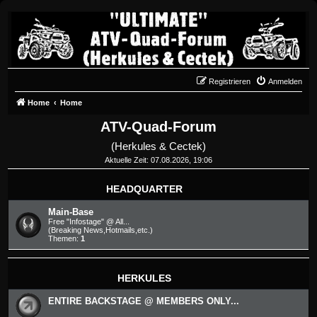
Registrieren
Anmelden
Home
Home
ATV-Quad-Forum
(Herkules & Cectek)
Aktuelle Zeit: 07.08.2026, 19:06
HEADQUARTER
Main-Base
Free "Infostage" @ All...
(Breaking News,Hotmails,etc.)
Themen:
1
HERKULES
ENTIRE BACKSTAGE @ MEMBERS ONLY...