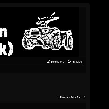
Registrieren
Anmelden
1 Thema • Seite
1
von
1