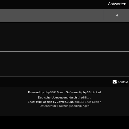
Antworten
4
Kontakt
Powered by
phpBB
® Forum Software © phpBB Limited
Deutsche Übersetzung durch
phpBB.de
Style: Multi Design by Joyce&Luna
phpBB-Style-Design
Datenschutz
|
Nutzungsbedingungen