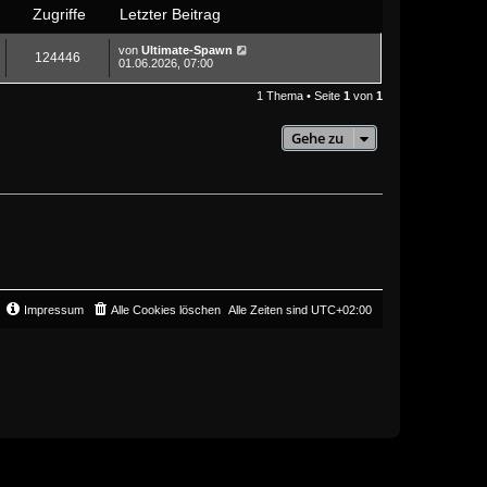
Zugriffe
Letzter Beitrag
von
Ultimate-Spawn
124446
01.06.2026, 07:00
1 Thema • Seite
1
von
1
Gehe zu
Impressum
Alle Cookies löschen
Alle Zeiten sind
UTC+02:00