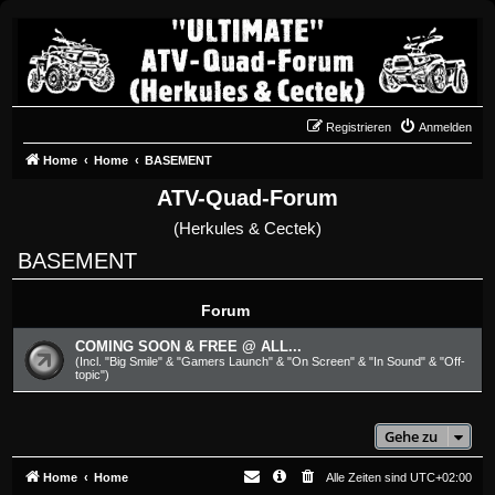
Registrieren
Anmelden
Home
Home
BASEMENT
ATV-Quad-Forum
(Herkules & Cectek)
BASEMENT
Forum
COMING SOON & FREE @ ALL...
(Incl. "Big Smile" & "Gamers Launch" & "On Screen" & "In Sound" & "Off-
topic")
Gehe zu
Home
Home
Alle Zeiten sind
UTC+02:00