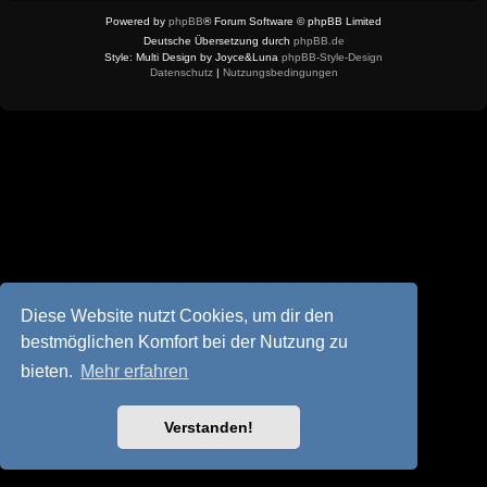
Powered by
phpBB
® Forum Software © phpBB Limited
Deutsche Übersetzung durch
phpBB.de
Style: Multi Design by Joyce&Luna
phpBB-Style-Design
Datenschutz
|
Nutzungsbedingungen
Diese Website nutzt Cookies, um dir den
bestmöglichen Komfort bei der Nutzung zu
bieten.
Mehr erfahren
Verstanden!