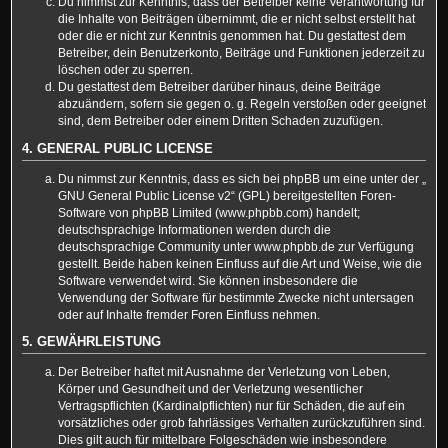
Du nimmst zur Kenntnis, dass der Betreiber keine Verantwortung für
die Inhalte von Beiträgen übernimmt, die er nicht selbst erstellt hat
oder die er nicht zur Kenntnis genommen hat. Du gestattest dem
Betreiber, dein Benutzerkonto, Beiträge und Funktionen jederzeit zu
löschen oder zu sperren.
Du gestattest dem Betreiber darüber hinaus, deine Beiträge
abzuändern, sofern sie gegen o. g. Regeln verstoßen oder geeignet
sind, dem Betreiber oder einem Dritten Schaden zuzufügen.
4. GENERAL PUBLIC LICENSE
Du nimmst zur Kenntnis, dass es sich bei phpBB um eine unter der „
GNU General Public License v2
“ (GPL) bereitgestellten Foren-
Software von phpBB Limited (www.phpbb.com) handelt;
deutschsprachige Informationen werden durch die
deutschsprachige Community unter www.phpbb.de zur Verfügung
gestellt. Beide haben keinen Einfluss auf die Art und Weise, wie die
Software verwendet wird. Sie können insbesondere die
Verwendung der Software für bestimmte Zwecke nicht untersagen
oder auf Inhalte fremder Foren Einfluss nehmen.
5. GEWÄHRLEISTUNG
Der Betreiber haftet mit Ausnahme der Verletzung von Leben,
Körper und Gesundheit und der Verletzung wesentlicher
Vertragspflichten (Kardinalpflichten) nur für Schäden, die auf ein
vorsätzliches oder grob fahrlässiges Verhalten zurückzuführen sind.
Dies gilt auch für mittelbare Folgeschäden wie insbesondere