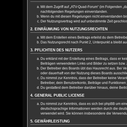
Mit dem Zugriff auf „ATV-Quad-Forum“ (im Folgenden „da
nachfolgenden Regelungen einverstanden.
Wenn du mit diesen Regelungen nicht einverstanden bist,
Der Nutzungsvertrag wird auf unbestimmte Zeit geschlos
2. EINRÄUMUNG VON NUTZUNGSRECHTEN
Mit dem Erstellen eines Beitrags erteilst du dem Betrei
Das Nutzungsrecht nach Punkt 2, Unterpunkt a bleibt 
3. PFLICHTEN DES NUTZERS
Du erklärst mit der Erstellung eines Beitrags, dass er k
Beiträgen verwendeten Links und Bilder zu setzen bzw.
Der Betreiber des Boards übt das Hausrecht aus. Bei 
oder dauerhaft von der Nutzung dieses Boards ausschlie
Du nimmst zur Kenntnis, dass der Betreiber keine Verantw
Betreiber, dein Benutzerkonto, Beiträge und Funktionen 
Du gestattest dem Betreiber darüber hinaus, deine Beit
4. GENERAL PUBLIC LICENSE
Du nimmst zur Kenntnis, dass es sich bei phpBB um eine
deutschsprachige Informationen werden durch die deuts
verwendet wird. Sie können insbesondere die Verwendun
5. GEWÄHRLEISTUNG