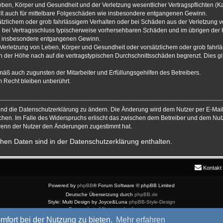
ben, Körper und Gesundheit und der Verletzung wesentlicher Vertragspflichten (Kard
gilt auch für mittelbare Folgeschäden wie insbesondere entgangenen Gewinn.
ätzlichem oder grob fahrlässigem Verhalten oder bei Schäden aus der Verletzung 
 die bei Vertragsschluss typischerweise vorhersehbaren Schäden und im übrigen de
wie insbesondere entgangenen Gewinn.
erletzung von Leben, Körper und Gesundheit oder vorsätzlichem oder grob fahrläs
der Höhe nach auf die vertragstypischen Durchschnittsschäden begrenzt. Dies gi
mäß auch zugunsten der Mitarbeiter und Erfüllungsgehilfen des Betreibers.
 Recht bleiben unberührt.
und die Datenschutzerklärung zu ändern. Die Änderung wird dem Nutzer per E-Mail 
chen. Im Falle des Widerspruchs erlischt das zwischen dem Betreiber und dem Nutz
 wenn der Nutzer den Änderungen zugestimmt hat.
hen Daten sind in der Datenschutzerklärung enthalten.
Kontakt
Powered by
phpBB
® Forum Software © phpBB Limited
Deutsche Übersetzung durch
phpBB.de
Style: Multi Design by Joyce&Luna
phpBB-Style-Design
Datenschutz
|
Nutzungsbedingungen
mfort bei der Nutzung zu bieten.
Mehr erfahren