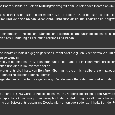
s Board“) schließt du einen Nutzungsvertrag mit dem Betreiber des Boards ab (im F
 so darfst du das Board nicht weiter nutzen. Für die Nutzung des Boards gelten jew
sen und kann von beiden Seiten ohne Einhaltung einer Frist jederzeit gekündigt 
ber ein einfaches, zeitlich und räumlich unbeschränktes und unentgeltliches Recht
auch nach Kündigung des Nutzungsvertrages bestehen.
eine Inhalte enthält, die gegen geltendes Recht oder die guten Sitten verstoßen. Du 
 zu verwenden.
Verstößen gegen diese Nutzungsbedingungen oder anderer im Board veröffentlicht
ßen und dir ein Hausverbot erteilen.
ortung für die Inhalte von Beiträgen übernimmt, die er nicht selbst erstellt hat od
jederzeit zu löschen oder zu sperren.
räge abzuändern, sofern sie gegen o. g. Regeln verstoßen oder geeignet sind, dem
 unter der „
GNU General Public License v2
“ (GPL) bereitgestellten Foren-Softwa
chsprachige Community unter www.phpbb.de zur Verfügung gestellt. Beide haben ke
g der Software für bestimmte Zwecke nicht untersagen oder auf Inhalte fremder 