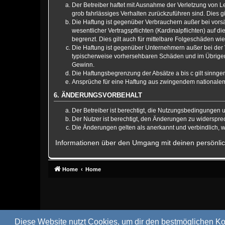
Der Betreiber haftet mit Ausnahme der Verletzung von Le
grob fahrlässiges Verhalten zurückzuführen sind. Dies 
Die Haftung ist gegenüber Verbrauchern außer bei vors
wesentlicher Vertragspflichten (Kardinalpflichten) auf
begrenzt. Dies gilt auch für mittelbare Folgeschäden 
Die Haftung ist gegenüber Unternehmern außer bei der V
typischerweise vorhersehbaren Schäden und im Übrigen 
Gewinn.
Die Haftungsbegrenzung der Absätze a bis c gilt sinnge
Ansprüche für eine Haftung aus zwingendem nationalem
6. ÄNDERUNGSVORBEHALT
Der Betreiber ist berechtigt, die Nutzungsbedingungen 
Der Nutzer ist berechtigt, den Änderungen zu widerspre
Die Änderungen gelten als anerkannt und verbindlich,
Informationen über den Umgang mit deinen persönlic
Home
Home
Diese Website nutzt Cookies, um dir den bestmöglichen Ko