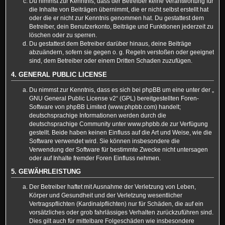
Du nimmst zur Kenntnis, dass der Betreiber keine Verantwortung für
die Inhalte von Beiträgen übernimmt, die er nicht selbst erstellt hat
oder die er nicht zur Kenntnis genommen hat. Du gestattest dem
Betreiber, dein Benutzerkonto, Beiträge und Funktionen jederzeit zu
löschen oder zu sperren.
Du gestattest dem Betreiber darüber hinaus, deine Beiträge
abzuändern, sofern sie gegen o. g. Regeln verstoßen oder geeignet
sind, dem Betreiber oder einem Dritten Schaden zuzufügen.
4. GENERAL PUBLIC LICENSE
Du nimmst zur Kenntnis, dass es sich bei phpBB um eine unter der „
GNU General Public License v2
“ (GPL) bereitgestellten Foren-
Software von phpBB Limited (www.phpbb.com) handelt;
deutschsprachige Informationen werden durch die
deutschsprachige Community unter www.phpbb.de zur Verfügung
gestellt. Beide haben keinen Einfluss auf die Art und Weise, wie die
Software verwendet wird. Sie können insbesondere die
Verwendung der Software für bestimmte Zwecke nicht untersagen
oder auf Inhalte fremder Foren Einfluss nehmen.
5. GEWÄHRLEISTUNG
Der Betreiber haftet mit Ausnahme der Verletzung von Leben,
Körper und Gesundheit und der Verletzung wesentlicher
Vertragspflichten (Kardinalpflichten) nur für Schäden, die auf ein
vorsätzliches oder grob fahrlässiges Verhalten zurückzuführen sind.
Dies gilt auch für mittelbare Folgeschäden wie insbesondere