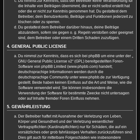
Du nimmst zur Kenntnis, dass der Betreiber keine Verantwortung für
die Inhalte von Beiträgen übernimmt, die er nicht selbst erstellt hat
oder die er nicht zur Kenntnis genommen hat. Du gestattest dem
Betreiber, dein Benutzerkonto, Beiträge und Funktionen jederzeit zu
löschen oder zu sperren.
Du gestattest dem Betreiber darüber hinaus, deine Beiträge
abzuändern, sofern sie gegen o. g. Regeln verstoßen oder geeignet
sind, dem Betreiber oder einem Dritten Schaden zuzufügen.
4. GENERAL PUBLIC LICENSE
Du nimmst zur Kenntnis, dass es sich bei phpBB um eine unter der „
GNU General Public License v2
“ (GPL) bereitgestellten Foren-
Software von phpBB Limited (www.phpbb.com) handelt;
deutschsprachige Informationen werden durch die
deutschsprachige Community unter www.phpbb.de zur Verfügung
gestellt. Beide haben keinen Einfluss auf die Art und Weise, wie die
Software verwendet wird. Sie können insbesondere die
Verwendung der Software für bestimmte Zwecke nicht untersagen
oder auf Inhalte fremder Foren Einfluss nehmen.
5. GEWÄHRLEISTUNG
Der Betreiber haftet mit Ausnahme der Verletzung von Leben,
Körper und Gesundheit und der Verletzung wesentlicher
Vertragspflichten (Kardinalpflichten) nur für Schäden, die auf ein
vorsätzliches oder grob fahrlässiges Verhalten zurückzuführen sind.
Dies gilt auch für mittelbare Folgeschäden wie insbesondere