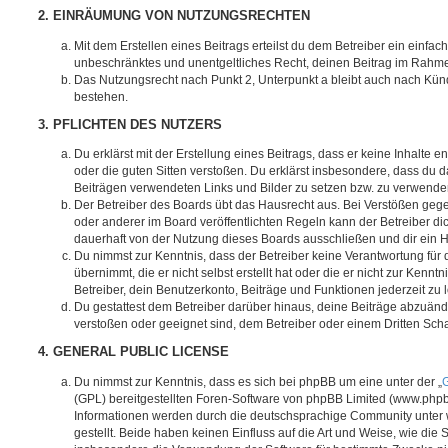
2. EINRÄUMUNG VON NUTZUNGSRECHTEN
Mit dem Erstellen eines Beitrags erteilst du dem Betreiber ein einfach
unbeschränktes und unentgeltliches Recht, deinen Beitrag im Rahm
Das Nutzungsrecht nach Punkt 2, Unterpunkt a bleibt auch nach Kü
bestehen.
3. PFLICHTEN DES NUTZERS
Du erklärst mit der Erstellung eines Beitrags, dass er keine Inhalte e
oder die guten Sitten verstoßen. Du erklärst insbesondere, dass du da
Beiträgen verwendeten Links und Bilder zu setzen bzw. zu verwende
Der Betreiber des Boards übt das Hausrecht aus. Bei Verstößen g
oder anderer im Board veröffentlichten Regeln kann der Betreiber 
dauerhaft von der Nutzung dieses Boards ausschließen und dir ein H
Du nimmst zur Kenntnis, dass der Betreiber keine Verantwortung für d
übernimmt, die er nicht selbst erstellt hat oder die er nicht zur Ken
Betreiber, dein Benutzerkonto, Beiträge und Funktionen jederzeit zu 
Du gestattest dem Betreiber darüber hinaus, deine Beiträge abzuände
verstoßen oder geeignet sind, dem Betreiber oder einem Dritten Sc
4. GENERAL PUBLIC LICENSE
Du nimmst zur Kenntnis, dass es sich bei phpBB um eine unter der „
G
(GPL) bereitgestellten Foren-Software von phpBB Limited (www.php
Informationen werden durch die deutschsprachige Community unter
gestellt. Beide haben keinen Einfluss auf die Art und Weise, wie die