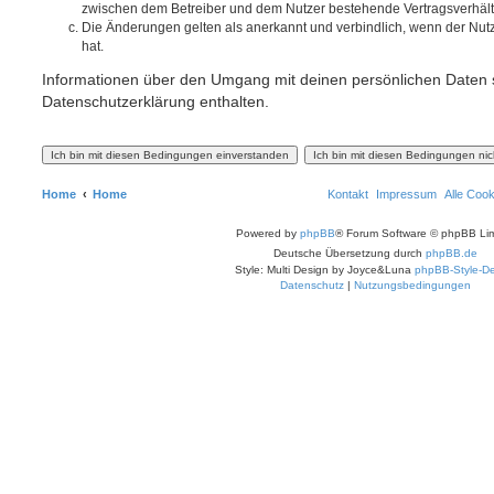
zwischen dem Betreiber und dem Nutzer bestehende Vertragsverhältni
Die Änderungen gelten als anerkannt und verbindlich, wenn der Nu
hat.
Informationen über den Umgang mit deinen persönlichen Daten s
Datenschutzerklärung enthalten.
Home
Home
Kontakt
Impressum
Alle Coo
Powered by
phpBB
® Forum Software © phpBB Lim
Deutsche Übersetzung durch
phpBB.de
Style: Multi Design by Joyce&Luna
phpBB-Style-De
Datenschutz
|
Nutzungsbedingungen