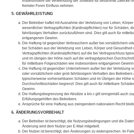
insbesondere die Verwendung der Software für bestimmte Zwecke nic
fremder Foren Einfluss nehmen.
5. GEWÄHRLEISTUNG
Der Betreiber haftet mit Ausnahme der Verletzung von Leben, Körpe
wesentlicher Vertragspflichten (Kardinalpflichten) nur für Schäden, di
fahrlässiges Verhalten zurückzuführen sind. Dies gilt auch für mitt
entgangenen Gewinn.
Die Haftung ist gegenüber Verbrauchern außer bei vorsätzlichem ode
bei Schäden aus der Verletzung von Leben, Körper und Gesundheit u
Vertragspflichten (Kardinalpflichten) auf die bei Vertragsschluss t
und im übrigen der Höhe nach auf die vertragstypischen Durchschnit
für mittelbare Folgeschäden wie insbesondere entgangenen Gewinn
Die Haftung ist gegenüber Unternehmern außer bei der Verletzung 
oder vorsätzlichem oder grob fahrlässigem Verhalten des Betreibers 
typischerweise vorhersehbaren Schäden und im Übrigen der Höhe na
Durchschnittsschäden begrenzt. Dies gilt auch für mittelbare Schä
Gewinn.
Die Haftungsbegrenzung der Absätze a bis c gilt sinngemäß auch zug
Erfüllungsgehilfen des Betreibers.
Ansprüche für eine Haftung aus zwingendem nationalem Recht bleib
6. ÄNDERUNGSVORBEHALT
Der Betreiber ist berechtigt, die Nutzungsbedingungen und die Date
Änderung wird dem Nutzer per E-Mail mitgeteilt.
Der Nutzer ist berechtigt, den Änderungen zu widersprechen. Im Fall