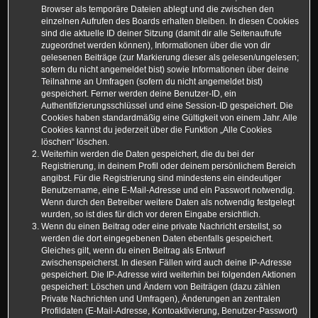
Browser als temporäre Dateien ablegt und die zwischen den
einzelnen Aufrufen des Boards erhalten bleiben. In diesen Cookies
sind die aktuelle ID deiner Sitzung (damit dir alle Seitenaufrufe
zugeordnet werden können), Informationen über die von dir
gelesenen Beiträge (zur Markierung dieser als gelesen/ungelesen;
sofern du nicht angemeldet bist) sowie Informationen über deine
Teilnahme an Umfragen (sofern du nicht angemeldet bist)
gespeichert. Ferner werden deine Benutzer-ID, ein
Authentifizierungsschlüssel und eine Session-ID gespeichert. Die
Cookies haben standardmäßig eine Gültigkeit von einem Jahr. Alle
Cookies kannst du jederzeit über die Funktion „Alle Cookies
löschen“ löschen.
Weiterhin werden die Daten gespeichert, die du bei der
Registrierung, in deinem Profil oder deinem persönlichem Bereich
angibst. Für die Registrierung sind mindestens ein eindeutiger
Benutzername, eine E-Mail-Adresse und ein Passwort notwendig.
Wenn durch den Betreiber weitere Daten als notwendig festgelegt
wurden, so ist dies für dich vor deren Eingabe ersichtlich.
Wenn du einen Beitrag oder eine private Nachricht erstellst, so
werden die dort eingegebenen Daten ebenfalls gespeichert.
Gleiches gilt, wenn du einen Beitrag als Entwurf
zwischenspeicherst. In diesen Fällen wird auch deine IP-Adresse
gespeichert. Die IP-Adresse wird weiterhin bei folgenden Aktionen
gespeichert: Löschen und Ändern von Beiträgen (dazu zählen
Private Nachrichten und Umfragen), Änderungen an zentralen
Profildaten (E-Mail-Adresse, Kontoaktivierung, Benutzer-Passwort)