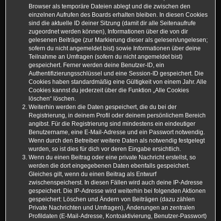
Browser als temporäre Dateien ablegt und die zwischen den
einzelnen Aufrufen des Boards erhalten bleiben. In diesen Cookies
sind die aktuelle ID deiner Sitzung (damit dir alle Seitenaufrufe
zugeordnet werden können), Informationen über die von dir
gelesenen Beiträge (zur Markierung dieser als gelesen/ungelesen;
sofern du nicht angemeldet bist) sowie Informationen über deine
Teilnahme an Umfragen (sofern du nicht angemeldet bist)
gespeichert. Ferner werden deine Benutzer-ID, ein
Authentifizierungsschlüssel und eine Session-ID gespeichert. Die
Cookies haben standardmäßig eine Gültigkeit von einem Jahr. Alle
Cookies kannst du jederzeit über die Funktion „Alle Cookies
löschen“ löschen.
Weiterhin werden die Daten gespeichert, die du bei der
Registrierung, in deinem Profil oder deinem persönlichem Bereich
angibst. Für die Registrierung sind mindestens ein eindeutiger
Benutzername, eine E-Mail-Adresse und ein Passwort notwendig.
Wenn durch den Betreiber weitere Daten als notwendig festgelegt
wurden, so ist dies für dich vor deren Eingabe ersichtlich.
Wenn du einen Beitrag oder eine private Nachricht erstellst, so
werden die dort eingegebenen Daten ebenfalls gespeichert.
Gleiches gilt, wenn du einen Beitrag als Entwurf
zwischenspeicherst. In diesen Fällen wird auch deine IP-Adresse
gespeichert. Die IP-Adresse wird weiterhin bei folgenden Aktionen
gespeichert: Löschen und Ändern von Beiträgen (dazu zählen
Private Nachrichten und Umfragen), Änderungen an zentralen
Profildaten (E-Mail-Adresse, Kontoaktivierung, Benutzer-Passwort)