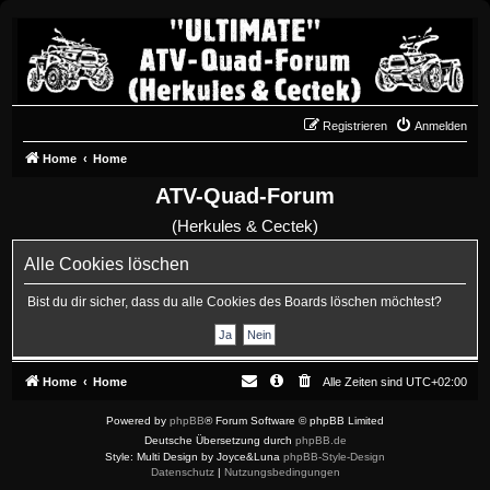
Registrieren
Anmelden
Home
Home
ATV-Quad-Forum
(Herkules & Cectek)
Alle Cookies löschen
Bist du dir sicher, dass du alle Cookies des Boards löschen möchtest?
Home
Home
Alle Zeiten sind
UTC+02:00
Powered by
phpBB
® Forum Software © phpBB Limited
Deutsche Übersetzung durch
phpBB.de
Style: Multi Design by Joyce&Luna
phpBB-Style-Design
Datenschutz
|
Nutzungsbedingungen