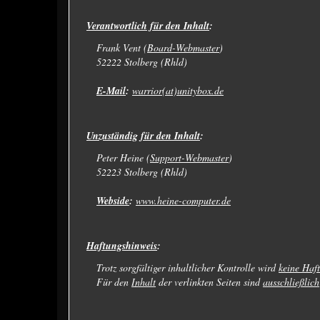
Verantwortlich für den Inhalt
:
Frank Vent (
Board-Webmaster
)
52222 Stolberg (Rhld)
E-Mail
:
warrior(at)unitybox.de
Unzuständig für den Inhalt
:
Peter Heine (
Support-Webmaster
)
52223 Stolberg (Rhld)
Webside
:
www.heine-computer.de
Haftungshinweis
:
Trotz sorgfältiger inhaltlicher Kontrolle wird
keine Haf
Für den
Inhalt
der verlinkten Seiten sind
ausschließlich