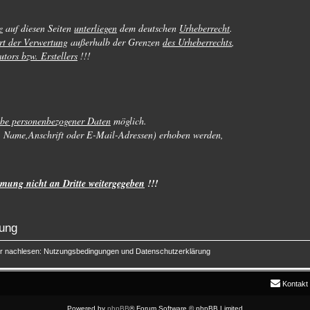
e
auf diesen Seiten
unterliegen
dem deutschen
Urheberrecht
.
rt der Verwertung
außerhalb der Grenzen
des Urheberrechts
,
utors bzw. Erstellers
!!!
be personenbezogener Daten
möglich.
. Name,Anschrift oder E-Mail-Adressen) erhoben werden,
mung nicht an Dritte weitergegeben
!!!
rung
er nachlesen:
Nutzungsbedingungen
und
Datenschutzerklärung
Kontakt
Powered by
phpBB
® Forum Software © phpBB Limited