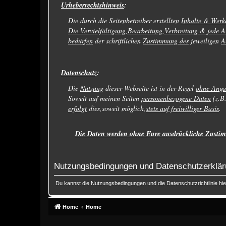
Urheberrechtshinweis
:
Die durch die Seitenbetreiber erstellten
Inhalte & Werk
Die Vervielfältigung,Bearbeitung,Verbreitung & jede A
bedürfen
der schriftlichen
Zustimmung des
jeweiligen
A
Datenschutz
:
Die
Nutzung
dieser Webseite ist in der Regel
ohne Anga
Soweit auf meinen Seiten
personenbezogene Daten
(z.B
erfolgt
dies,soweit möglich,
stets auf freiwilliger Basis
.
Die Daten werden ohne Eure ausdrückliche Zustim
Nutzungsbedingungen und Datenschutzerklä
Du kannst die Nutzungsbedingungen und die Datenschutzrichtlinie hi
Home
Home