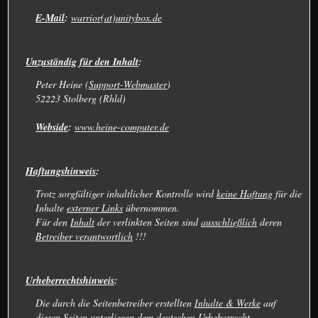
E-Mail
:
warrior(at)unitybox.de
Unzuständig für den Inhalt
:
Peter Heine (
Support-Webmaster
)
52223 Stolberg (Rhld)
Webside
:
www.heine-computer.de
Haftungshinweis
:
Trotz sorgfältiger inhaltlicher Kontrolle wird
keine Haftung
für die
Inhalte
externer Links
übernommen.
Für den
Inhalt
der verlinkten Seiten sind
ausschließlich
deren
Betreiber verantwortlich
!!!
Urheberrechtshinweis
:
Die durch die Seitenbetreiber erstellten
Inhalte & Werke
auf
diesen Seiten
unterliegen
dem deutschen
Urheberrecht
.