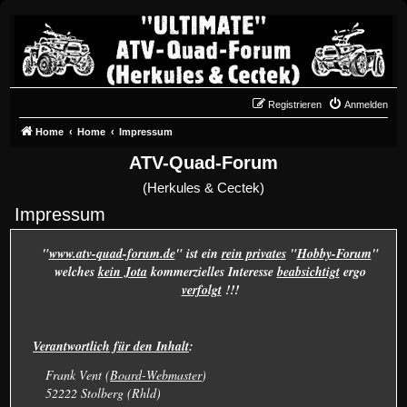
Registrieren
Anmelden
Home
Home
Impressum
ATV-Quad-Forum
(Herkules & Cectek)
Impressum
"
www.atv-quad-forum.de
" ist ein
rein privates
"
Hobby-Forum
"
welches
kein Jota
kommerzielles Interesse
beabsichtigt
ergo
verfolgt
!!!
Verantwortlich für den Inhalt
:
Frank Vent (
Board-Webmaster
)
52222 Stolberg (Rhld)