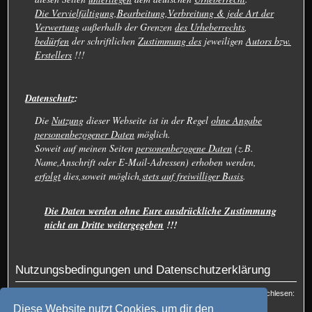
Die Vervielfältigung,Bearbeitung,Verbreitung & jede Art der
Verwertung
außerhalb der Grenzen
des Urheberrechts
,
bedürfen
der schriftlichen
Zustimmung des
jeweiligen
Autors bzw.
Erstellers
!!!
Datenschutz
:
Die
Nutzung
dieser Webseite ist in der Regel
ohne Angabe
personenbezogener Daten
möglich.
Soweit auf meinen Seiten
personenbezogene Daten
(z.B.
Name,Anschrift oder E-Mail-Adressen) erhoben werden,
erfolgt
dies,soweit möglich,
stets auf freiwilliger Basis
.
Die Daten werden ohne Eure ausdrückliche Zustimmung
nicht an Dritte weitergegeben
!!!
Nutzungsbedingungen und Datenschutzerklärung
Du kannst die Nutzungsbedingungen und die Datenschutzrichtlinie hier nachlesen:
Nutzungsbedingungen
und
Datenschutzerklärung
Diese Website nutzt Cookies, um dir den